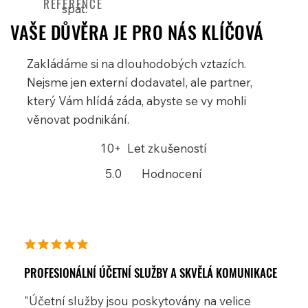
REFERENCE
spát.
VAŠE DŮVĚRA JE PRO NÁS KLÍČOVÁ
Zakládáme si na dlouhodobých vztazích.
Nejsme jen externí dodavatel, ale partner,
který Vám hlídá záda, abyste se vy mohli
věnovat podnikání.
10+
Let zkušeností
5.0
Hodnocení
average rating is 5 out of 5
PROFESIONÁLNÍ ÚČETNÍ SLUŽBY A SKVĚLÁ KOMUNIKACE
"Účetní služby jsou poskytovány na velice