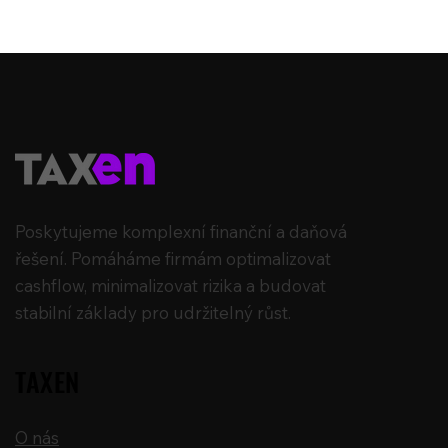
Poskytujeme komplexní finanční a daňová
řešení. Pomáháme firmám optimalizovat
cashflow, minimalizovat rizika a budovat
stabilní základy pro udržitelný růst.
TAXEN
O nás