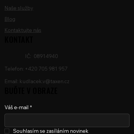
Naše služby
Blog
Kontaktujte nás
KONTAKT
IČ: 08914940
Telefon: +420 705 981 957
Email:
kudlacek.v@taxen.cz
BUĎTE V OBRAZE
Váš e-mail
*
Souhlasím se zasíláním novinek