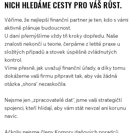
NICH HLEDÁME CESTY PRO VÁŠ RŮST.
Věříme, že nejlepší finanční partner je ten, kdo s vámi
aktivně plánuje budoucnost.
U daní přemýšlíme vždy tři kroky dopředu. Naše
znalosti nekončí u teorie, čerpáme z letité praxe u
složitých případů a stovek úspěšně zvládnutých
kontrol.
Víme přesně, jak uvažují finanční úřady, a díky tomu
dokážeme vaši firmu připravit tak, aby vás žádná
otázka „shora“ nezaskočila.
Nejsme jen „zpracovatelé dat“, jsme vaši strategičtí
spojenci, kteří hlídají, aby vám stát nevzal ani korunu
navíc.
Ačkoliv nejsme členy Komory daňových poradců,