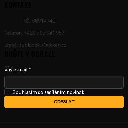
KONTAKT
IČ: 08914940
Telefon: +420 705 981 957
Email:
kudlacek.v@taxen.cz
BUĎTE V OBRAZE
Váš e-mail
*
Souhlasím se zasíláním novinek
ODESLAT